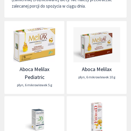
zalecanej porcji do spożycia w ciągu dnia.
Aboca Melilax
Aboca Melilax
Pediatric
płyn
,
6 mikrowlewek 10 g
płyn
,
6 mikrowlewek 5 g