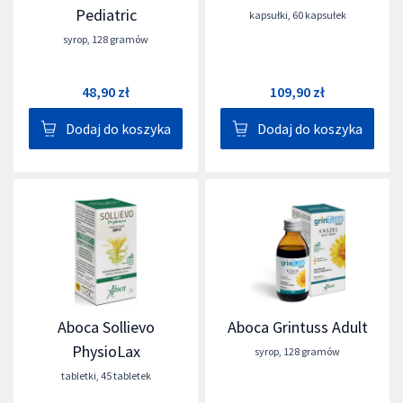
Pediatric
kapsułki
,
60 kapsułek
syrop
,
128 gramów
48,90 zł
109,90 zł
Dodaj do koszyka
Dodaj do koszyka
Aboca Sollievo
Aboca Grintuss Adult
PhysioLax
syrop
,
128 gramów
tabletki
,
45 tabletek