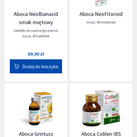
Aboca NeoBianacid
Aboca NeoFitoroid
smak miętowy
maść
,
40 mililitrów
tabletki do ssania/gryzienia/
żucia
,
45 tabletek
69,90 zł
Dodaj do koszyka
Aboca Grintuss
Aboca Colilen IBS