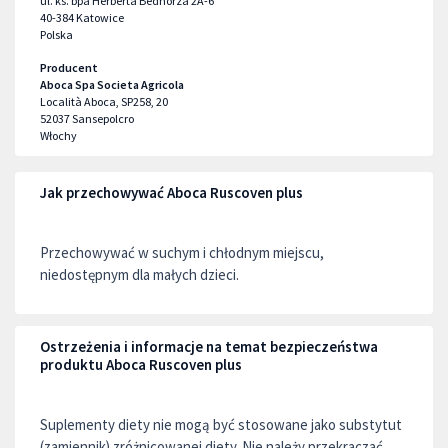
ul. ks. bpa Herberta Bednorza 2A-6
40-384
Katowice
Polska
Producent
Aboca Spa Societa Agricola
Località Aboca, SP258, 20
52037
Sansepolcro
Włochy
Jak przechowywać Aboca Ruscoven plus
Przechowywać w suchym i chłodnym miejscu,
niedostępnym dla małych dzieci.
Ostrzeżenia i informacje na temat bezpieczeństwa
produktu Aboca Ruscoven plus
Suplementy diety nie mogą być stosowane jako substytut
(zamiennik) zróżnicowanej diety. Nie należy przekraczać