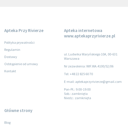
Apteka Przy Rivierze
Apteka internetowa
www.aptekaprzyrivierze.pl
Polityka prywatności
Regulamin
ul. Ludwika Waryńskiego 10A, 00-631
Dostawy
Warszawa
Odstąpienie od umowy
Nr zezwolenia: WIF.WA.4100/52/06
Kontakt
Tel: +48 22 825 60 70
E-mail: aptekaprzyrivierze@gmail.com
Pon-Pt.
: 9:00-19:00
Sob.
: zamknięta
Niedz.
: zamknięta
Główne strony
Blog