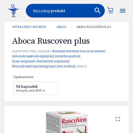
Wyszukaj
produkt
APTEKA PRZY RIVIERZE
›
ABOCA
›
ABOCA RUSCOVEN PLUS
Aboca Ruscoven plus
suplement diety
,
kapsułki
,
Ruszczyk kolczasty (ruscus aculeatus)
,
Gotu kola (wąkrota azjatycka) (centella asiatica)
,
Oczar wirginijski (hamamelis virginiana)
,
Winorośl właściwa (winogrona) (vitis vinifera)
,
Aboca
Opakowanie
:
50 kapsułek
dostępny
,
cena
59,90 zł