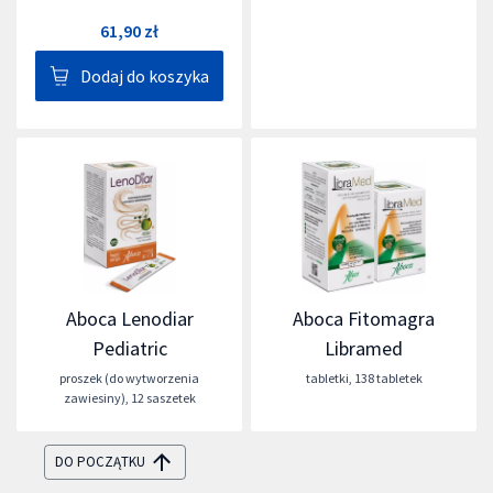
61,90 zł
Dodaj do koszyka
Aboca Lenodiar
Aboca Fitomagra
Pediatric
Libramed
proszek (do wytworzenia
tabletki
,
138 tabletek
zawiesiny)
,
12 saszetek
DO POCZĄTKU