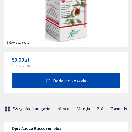
Źródło:
Gdzie po lek
59,90 zł
(
1,20 zł
/
szt.
)
Dodaj do koszyka
Wszystkie kategorie
Aboca
Alergia
Ból
Formeds Bi
Opis Aboca Ruscoven plus