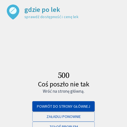
gdzie po lek
sprawdź dostępność i cenę leku
500
Coś poszło nie tak
Wróć na stronę główną.
POWRÓT DO STRONY GŁÓWNEJ
ZAŁADUJ PONOWNIE
ZGŁOŚ PROBLEM