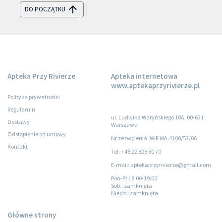
DO POCZĄTKU
Apteka Przy Rivierze
Apteka internetowa
www.aptekaprzyrivierze.pl
Polityka prywatności
Regulamin
ul. Ludwika Waryńskiego 10A, 00-631
Dostawy
Warszawa
Odstąpienie od umowy
Nr zezwolenia: WIF.WA.4100/52/06
Kontakt
Tel: +48 22 825 60 70
E-mail: aptekaprzyrivierze@gmail.com
Pon-Pt.
: 9:00-19:00
Sob.
: zamknięta
Niedz.
: zamknięta
Główne strony