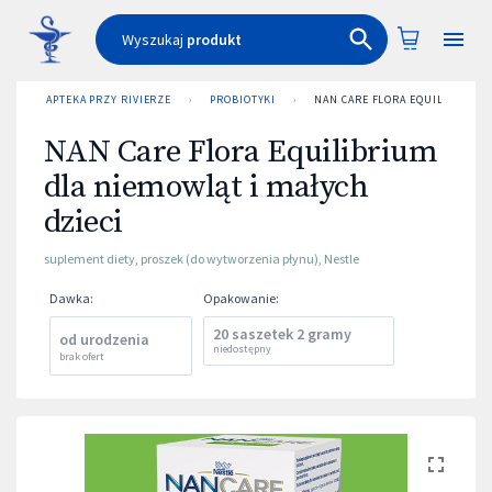
Wyszukaj
produkt
APTEKA PRZY RIVIERZE
›
PROBIOTYKI
›
NAN CARE FLORA EQUILIBRIUM 
NAN Care Flora Equilibrium
dla niemowląt i małych
dzieci
suplement diety
,
proszek (do wytworzenia płynu)
,
Nestle
Dawka
:
Opakowanie
:
20 saszetek 2 gramy
od urodzenia
niedostępny
brak ofert