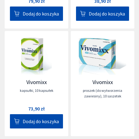
79,90 zł
38,90 zł
Dodaj do koszyka
Dodaj do koszyka
Vivomixx
Vivomixx
kapsułki
,
10 kapsułek
proszek (do wytworzenia
zawiesiny)
,
10 saszetek
73,90 zł
Dodaj do koszyka