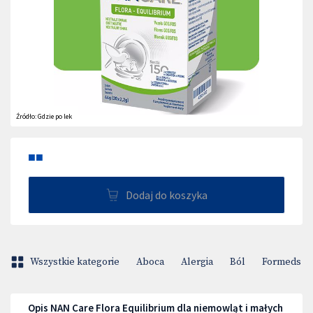
Źródło:
Gdzie po lek
■■
Dodaj do koszyka
Wszystkie kategorie
Aboca
Alergia
Ból
Formeds Bi
Opis NAN Care Flora Equilibrium dla niemowląt i małych