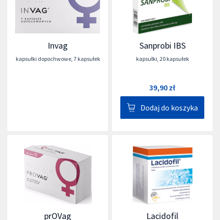
Invag
Sanprobi IBS
kapsułki dopochwowe
,
7 kapsułek
kapsułki
,
20 kapsułek
39,90 zł
Dodaj do koszyka
prOVag
Lacidofil