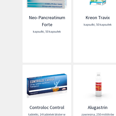
Neo-Pancreatinum
Kreon Travix
Forte
kapsułki
,
50 kapsułek
kapsułki
,
50 kapsułek
Controloc Control
Alugastrin
tabletki
,
14 tabletek blister w
zawiesina
,
250 mililitrów