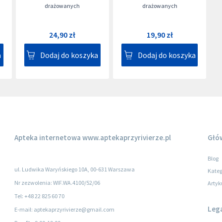
drażowanych
drażowanych
24,90 zł
19,90 zł
a
Dodaj do koszyka
Dodaj do koszyka
Apteka internetowa
www.aptekaprzyrivierze.pl
Głó
Blog
ul. Ludwika Waryńskiego 10A, 00-631 Warszawa
Kateg
Nr zezwolenia: WIF.WA.4100/52/06
Artyk
Tel: +48 22 825 60 70
Leg
E-mail: aptekaprzyrivierze@gmail.com