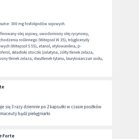
sułce: 300 mg fosfolipidów sojowych.
finowany olej sojowy, uwodorniony olej rycynowy,
hodzenia roślinnego (Witepsol W 35), trójglicerydy
ych (Witepsol S 55), etanol, etylowanilina, p-
rol, składniki otoczki (żelatyna, żółty tlenek żelaza,
wony tlenek żelaza, dwutlenek tytanu, laurylosiarczan sodu,
te
je się 3 razy dziennie po 2 kapsułki w czasie posiłków
rmaceuty bądź pielęgniarki.
e Forte