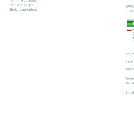
Pon-Pt.
: 9:00-19:00
Sob.
: zamknięta
JAWO
Niedz.
: zamknięta
ul. S
Krajo
Zezwo
Wojew
Wojew
707 W
Biule