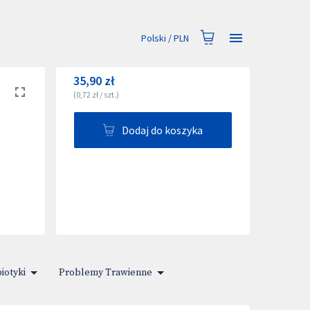
Polski
/
PLN
35,90 zł
(
0,72 zł
/
szt.
)
Dodaj do koszyka
iotyki
Problemy Trawienne