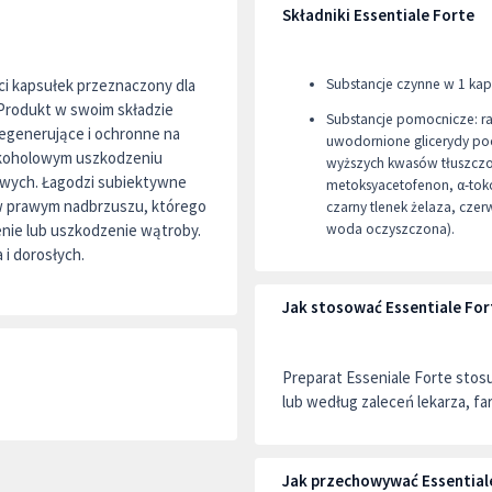
Składniki Essentiale Forte
ci kapsułek przeznaczony dla
Substancje czynne w 1 kap
Produkt w swoim składzie
Substancje pomocnicze: ra
regenerujące i ochronne na
uwodornione glicerydy poc
alkoholowym uszkodzeniu
wyższych kwasów tłuszczow
owych. Łagodzi subiektywne
metoksyacetofenon, α-tokofe
u w prawym nadbrzuszu, którego
czarny tlenek żelaza, czer
nie lub uszkodzenie wątroby.
woda oczyszczona).
 i dorosłych.
Jak stosować Essentiale For
Preparat Esseniale Forte stosu
lub według zaleceń lekarza, fa
Jak przechowywać Essential