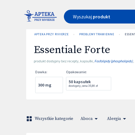
Wyszukaj
produkt
APTEKA PRZY RIVIERZE
›
PROBLEMY TRAWIENNE
›
ESSEN
Essentiale Forte
produkt dostępny bez recepty
,
kapsułki
,
Fosfolipidy (phospholipids)
,
Dawka
:
Opakowanie
:
50 kapsułek
300 mg
dostępny
,
cena
35,90 zł
Wszystkie kategorie
Aboca
Alergia