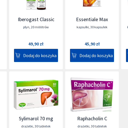
Iberogast Classic
Essentiale Max
płyn
,
20 mililitrów
kapsułki
,
30 kapsułek
49,90 zł
45,90 zł
Dodaj do koszyka
Dodaj do koszyka
Sylimarol 70 mg
Raphacholin C
drażetki
,
30 tabletek
drażetki
,
30 tabletek