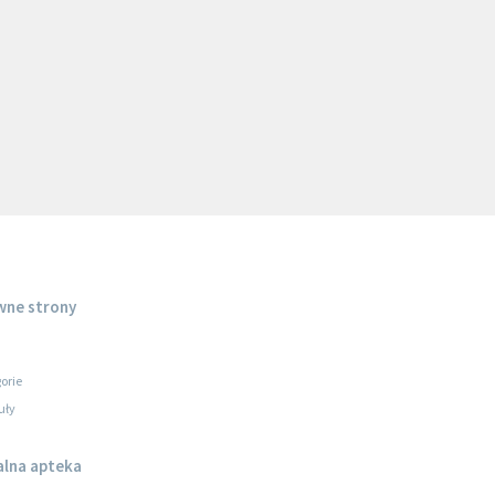
wne strony
orie
uły
alna apteka