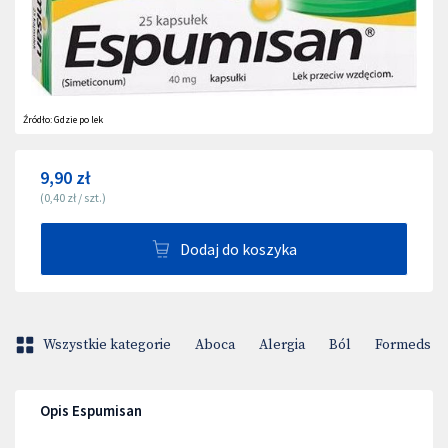
Źródło:
Gdzie po lek
9,90 zł
(
0,40 zł
/
szt.
)
Dodaj do koszyka
Wszystkie kategorie
Aboca
Alergia
Ból
Formeds Bi
Opis Espumisan