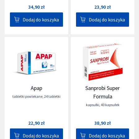
34,90 zł
23,90 zł
Dodaj do koszyka
Dodaj do koszyka
Apap
Sanprobi Super
Formula
tabletki powlekane
,
24 tabletki
kapsułki
,
40 kapsułek
22,90 zł
38,90 zł
Dodaj do koszyka
Dodaj do koszyka