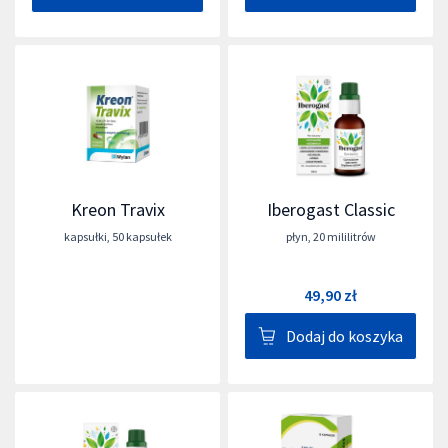
Kreon Travix
Iberogast Classic
kapsułki
,
50 kapsułek
płyn
,
20 mililitrów
49,90 zł
Dodaj do koszyka