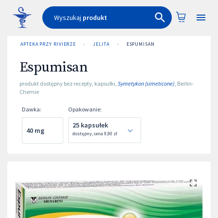
Wyszukaj
produkt
APTEKA PRZY RIVIERZE
›
JELITA
›
ESPUMISAN
Espumisan
produkt dostępny bez recepty
,
kapsułki
,
Symetykon (simeticone)
,
Berlin-
Chemie
Dawka
:
Opakowanie
:
25 kapsułek
40 mg
dostępny
,
cena
9,90 zł