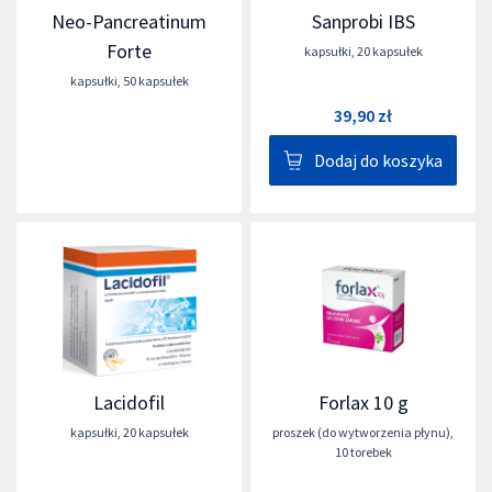
Neo-Pancreatinum
Sanprobi IBS
Forte
kapsułki
,
20 kapsułek
kapsułki
,
50 kapsułek
39,90 zł
Dodaj do koszyka
Lacidofil
Forlax 10 g
kapsułki
,
20 kapsułek
proszek (do wytworzenia płynu)
,
10 torebek