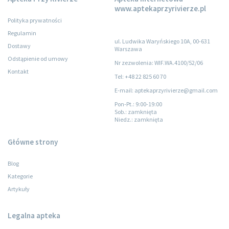
www.aptekaprzyrivierze.pl
Polityka prywatności
Regulamin
ul. Ludwika Waryńskiego 10A, 00-631
Dostawy
Warszawa
Odstąpienie od umowy
Nr zezwolenia: WIF.WA.4100/52/06
Kontakt
Tel: +48 22 825 60 70
E-mail: aptekaprzyrivierze@gmail.com
Pon-Pt.
: 9:00-19:00
Sob.
: zamknięta
Niedz.
: zamknięta
Główne strony
Blog
Kategorie
Artykuły
Legalna apteka