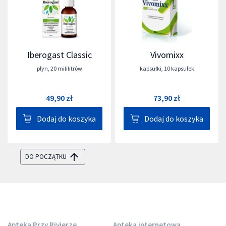
Iberogast Classic
Vivomixx
płyn
,
20 mililitrów
kapsułki
,
10 kapsułek
49,90 zł
73,90 zł
Dodaj do koszyka
Dodaj do koszyka
DO POCZĄTKU
Apteka Przy Rivierze
Apteka internetowa