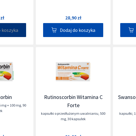
 zł
28,90 zł
o koszyka
Dodaj do koszyka
orbin
Rutinoscorbin Witamina C
Swanson
Forte
5 mg + 100 mg
,
90
ek
kapsułki o przedłużonym uwalnianiu
,
500
kapsułki
,
1
mg
,
30 kapsułek