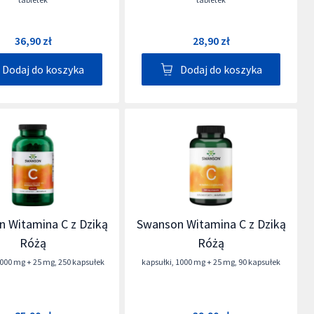
36,90 zł
28,90 zł
Dodaj do koszyka
Dodaj do koszyka
 Witamina C z Dziką
Swanson Witamina C z Dziką
Różą
Różą
000 mg + 25 mg
,
250 kapsułek
kapsułki
,
1000 mg + 25 mg
,
90 kapsułek