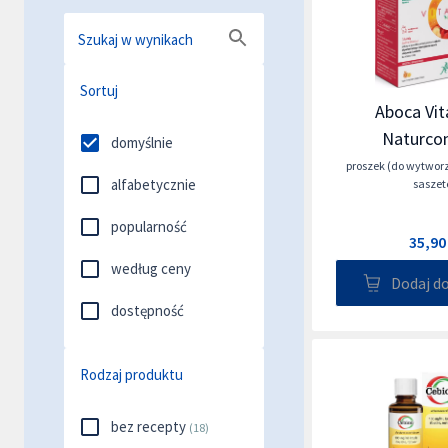
Szukaj w wynikach
Sortuj
Aboca Vit
Naturco
domyślnie
proszek (do wytwor
alfabetycznie
saszet
popularność
35,90
według ceny
Dodaj d
dostępność
Rodzaj produktu
bez recepty
(
18
)