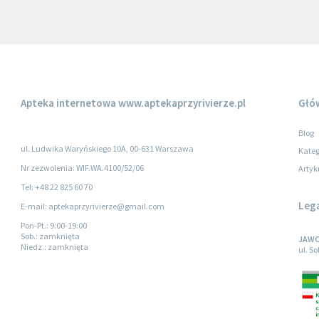
Apteka internetowa
www.aptekaprzyrivierze.pl
Głó
Blog
ul. Ludwika Waryńskiego 10A, 00-631 Warszawa
Kateg
Nr zezwolenia: WIF.WA.4100/52/06
Artyk
Tel: +48 22 825 60 70
Leg
E-mail: aptekaprzyrivierze@gmail.com
Pon-Pt.
: 9:00-19:00
Sob.
: zamknięta
JAWO
Niedz.
: zamknięta
ul. S