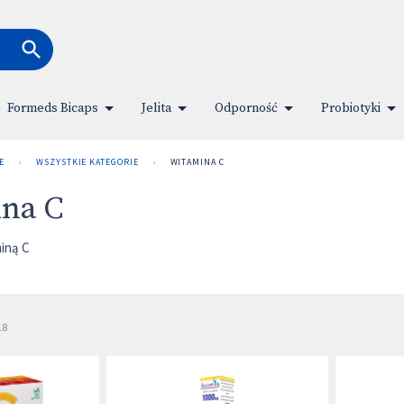
Formeds Bicaps
Jelita
Odporność
Probiotyki
E
›
WSZYSTKIE KATEGORIE
›
WITAMINA C
na C
miną C
18