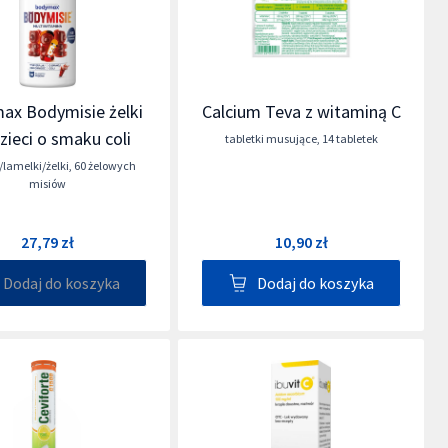
ax Bodymisie żelki
Calcium Teva z witaminą C
zieci o smaku coli
tabletki musujące
,
14 tabletek
/lamelki/żelki
,
60 żelowych
misiów
27,79 zł
10,90 zł
Dodaj do koszyka
Dodaj do koszyka