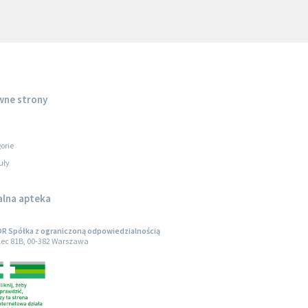
wne strony
orie
uły
alna apteka
R Spółka z ograniczoną odpowiedzialnością
olec 81B, 00-382 Warszawa