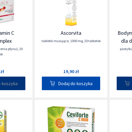
amin C
Ascorvita
Bodym
mplex
dla d
tabletki musujące
,
1000 mg
,
20 tabletek
zenia płynu)
,
20
pastylki
ek
 zł
19,90 zł
o koszyka
Dodaj do koszyka