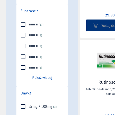
Substancja
29,90
■■■■
(
17
)
Dodaj d
■■■■
(
3
)
■■■■
(
3
)
■■■■
(
1
)
■■■■
(
1
)
Pokaż więcej
Rutinosc
tabletki powlekane
,
2
Dawka
tablet
25 mg + 100 mg
(
3
)