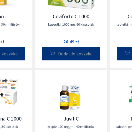
on
Ceviforte C 1000
C
,
30 mililitrów
kapsułki
,
1000 mg
,
60 kapsułek
tabletki 
 zł
26,49 zł
o koszyka
Dodaj do koszyka
ina C 1000
Juvit C
,
30 tabletek
krople
,
100 mg/ml
,
40 mililitrów
tabletki p