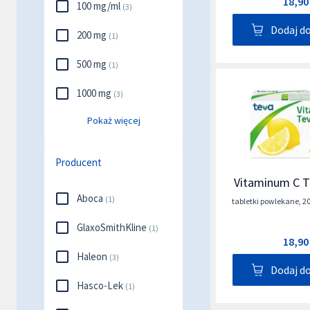
18,90
100 mg/ml
(
3
)
Dodaj d
200 mg
(
1
)
500 mg
(
1
)
1000 mg
(
3
)
Pokaż więcej
Producent
Vitaminum C T
Aboca
(
1
)
tabletki powlekane
,
2
GlaxoSmithKline
(
1
)
18,90
Haleon
(
3
)
Dodaj d
Hasco-Lek
(
1
)