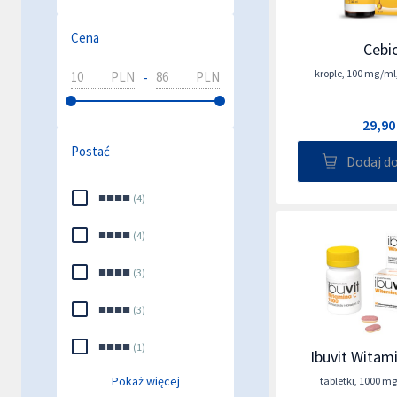
Cena
Cebi
krople
,
100 mg/ml
-
PLN
PLN
29,90
Postać
Dodaj d
■■■■
(
4
)
■■■■
(
4
)
■■■■
(
3
)
■■■■
(
3
)
■■■■
(
1
)
Ibuvit Witam
Pokaż więcej
tabletki
,
1000 mg