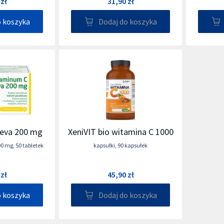
 zł
31,90 zł
o koszyka
Dodaj do koszyka
eva 200 mg
XeniVIT bio witamina C 1000
00 mg
,
50 tabletek
kapsułki
,
90 kapsułek
 zł
45,90 zł
o koszyka
Dodaj do koszyka