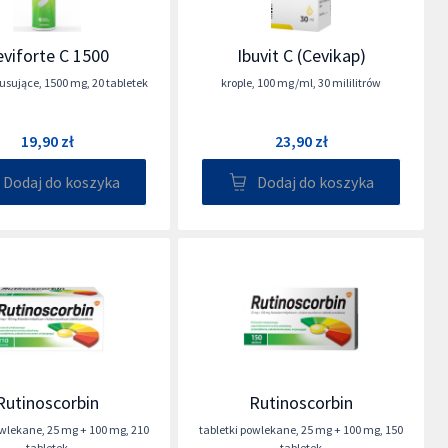
eviforte C 1500
Ibuvit C (Cevikap)
musujące
,
1500 mg
,
20 tabletek
krople
,
100 mg/ml
,
30 mililitrów
19,90 zł
23,90 zł
Dodaj do koszyka
Dodaj do koszyka
Rutinoscorbin
Rutinoscorbin
owlekane
,
25 mg + 100 mg
,
210
tabletki powlekane
,
25 mg + 100 mg
,
150
tabletek
tabletek