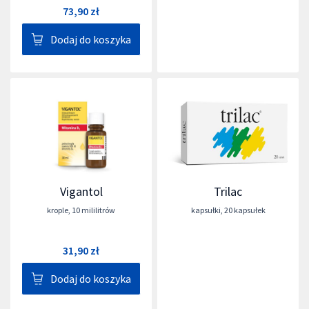
73,90 zł
Dodaj do koszyka
Vigantol
Trilac
krople
,
10 mililitrów
kapsułki
,
20 kapsułek
31,90 zł
Dodaj do koszyka