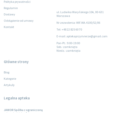
Polityka prywatności
Regulamin
ul. Ludwika Waryńskiego 10A, 00-631
Dostawy
Warszawa
Odstąpienie od umowy
Nr zezwolenia: WIF.WA.4100/52/06
Kontakt
Tel: +48 22 825 60 70
E-mail: aptekaprzyrivierze@gmail.com
Pon-Pt.
: 9:00-19:00
Sob.
: zamknięta
Niedz.
: zamknięta
Główne strony
Blog
Kategorie
Artykuły
Legalna apteka
JAWOR Spółka z ograniczoną