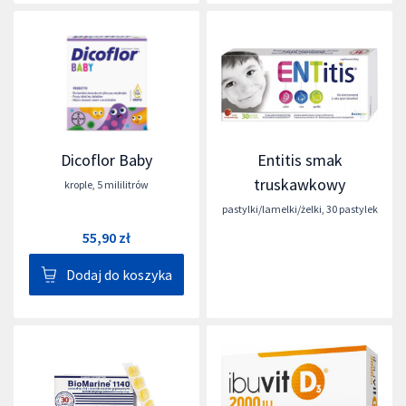
Dicoflor Baby
Entitis smak
truskawkowy
krople
,
5 mililitrów
pastylki/lamelki/żelki
,
30 pastylek
55,90 zł
Dodaj do koszyka