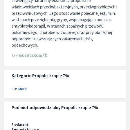
zawierający naturalny ekstrakt z propolisu o
właściwościach przeciwbakteryjnych, przeciwgrzybiczych i
przeciwwirusowych. Jego stosowanie polecane jest, m.in.
w stanach przeziębienia, grypy, wspomagająco podczas
antybiotykoterapii, w stanach zapalnych przewodu
pokarmowego, chorobie wrzodowej oraz przy obniżonej
odporności i nawracających zakażeniach dróg
oddechowych.
EAN:
5907459820058
Kategorie Propolis krople 7%
ODPORNOŚĆ
Podmiot odpowiedzialny Propolis krople 7%
Producent
Farmapia Sp. z o.o.