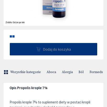
Źródło:
Gdzie po lek
■■
Dodaj do koszyka
Wszystkie kategorie
Aboca
Alergia
Ból
Formeds Bi
Opis Propolis krople 7%
Propolis krople 7% to suplement diety w postaci kropli