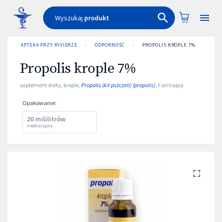
Wyszukaj
produkt
APTEKA PRZY RIVIERZE
›
ODPORNOŚĆ
›
PROPOLIS KROPLE 7%
Propolis krople 7%
suplement diety
,
krople
,
Propolis (kit pszczeli) (propolis)
,
Farmapia
Opakowanie
:
20 mililitrów
niedostępny