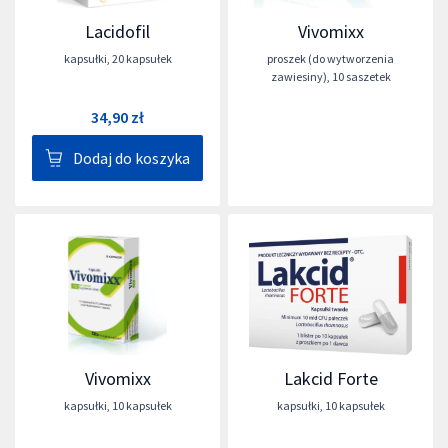
Lacidofil
Vivomixx
kapsułki
,
20 kapsułek
proszek (do wytworzenia
zawiesiny)
,
10 saszetek
34,90 zł
Dodaj do koszyka
Vivomixx
Lakcid Forte
kapsułki
,
10 kapsułek
kapsułki
,
10 kapsułek