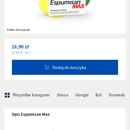
Źródło:
Gdzie po lek
18,90 zł
(
0,95 zł
/
szt.
)
Dodaj do koszyka
Wszystkie kategorie
Aboca
Alergia
Ból
Formeds Bi
Opis Espumisan Max