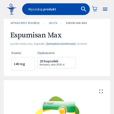
Wyszukaj
produkt
APTEKA PRZY RIVIERZE
›
JELITA
›
ESPUMISAN MAX
Espumisan Max
wyrób medyczny
,
kapsułki
,
Symetykon (simeticone)
,
Scherer
Dawka
:
Opakowanie
:
20 kapsułek
140 mg
dostępny
,
cena
18,90 zł