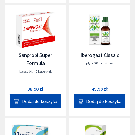
Sanprobi Super
Iberogast Classic
Formula
płyn
,
20 mililitrów
kapsułki
,
40 kapsułek
38,90 zł
49,90 zł
Dodaj do koszyka
Dodaj do koszyka