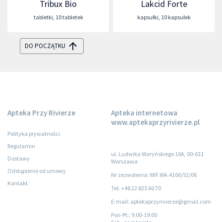
Tribux Bio
Lakcid Forte
tabletki
,
10 tabletek
kapsułki
,
10 kapsułek
DO POCZĄTKU
Apteka Przy Rivierze
Apteka internetowa
www.aptekaprzyrivierze.pl
Polityka prywatności
Regulamin
ul. Ludwika Waryńskiego 10A, 00-631
Dostawy
Warszawa
Odstąpienie od umowy
Nr zezwolenia: WIF.WA.4100/52/06
Kontakt
Tel: +48 22 825 60 70
E-mail: aptekaprzyrivierze@gmail.com
Pon-Pt.
: 9:00-19:00