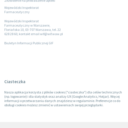
Zezwolenie na prowadzenie apteki
Wojewódzki Inspektorat
Farmaceutyczny
Wojewódzki Inspektorat
Farmaceutyczny w Warszawie,
Floriańska 10, 03-707 Warszawa, tel. 22
628 28 60, kontakt email wif@wif.waw.pl
Biuletyn Informacji Publicznej GIF
Ciasteczka
Nasza aplikacja korzysta z plików cookies ("ciasteczka") dla celów technicznych
(np. logowanie) i dla statystyk oraz analizy UX (Google Analytics, Hotjar). Więcej
informacji o przetwarzaniu danych znajdziesz w regulaminie. Preferencje co do
obsługi cookies możesz zmienić w ustawieniach swojej przeglądarki.