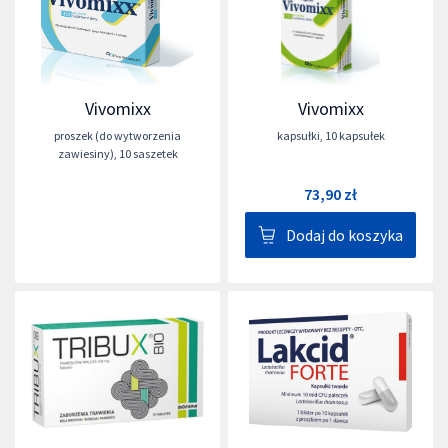
Vivomixx
Vivomixx
proszek (do wytworzenia
kapsułki
,
10 kapsułek
zawiesiny)
,
10 saszetek
73,90 zł
Dodaj do koszyka